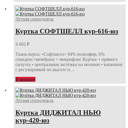
Летняя спецодежда
Куртка СОФТШЕЛЛ кур-616-юз
4 692
₽
Ткань верха: «Софтшелл» 94% полиэфир, 6%
спандекс+мембрана + микрофлис Куртка: • прямого
силуэта • центральная застёжка на молнию • капюшон
с регулировкой по высоте и…
В корзину
Летняя спецодежда
Куртка ДИДЖИТАЛ НЬЮ
кур-420-юз