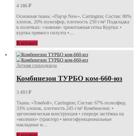
4 186
₽
Основная ткань: «Пауэр New», Carrington; Состав: 80%
хлопок, 20% полиэфир, плотность 250 г/м² Подкладка
в полочках: «ложная» трикотажная сетка Куртка: •
куртка прямого силуэта •…
В корзину
Летняя спецодежда
Комбинезон ТУРБО ком-660-юз
3 493
₽
Ткань: «Томбой», Carrington; Состав: 67% полиэфир,
33% хлопок, плотность 245 г/м² Комбинезон: •
эргономическая конструкция • спереди застёжка на
«молнию» (трактор) • многофункциональные
накладные и…
В корзину