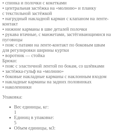
• спинка и полочки с кокетками
• центральная застёжка на «молнию» и планку
с текстильной застёжкой
• нагрудный накладной карман с клапаном на ленте-
контакт
• нижние карманы в шве деталей полочки
• рукава втачные, с манжетами, застёгивающимися на
пуговицы
• пояс с патами на ленте-контакт по боковым швам
для регулировки ширины куртки
• воротник — стойка
Брюки:
• пояс с эластичной лентой по бокам, со шлёвками
• застёжка-гульф на «молнию»
• боковые накладные карманы с наклонным входом
• накладные карманы на задних половинках
• наколенники
Упаковка:
Вес единицы, кг:
1
Единиц в упаковке:
5
Объем единицы, м3: