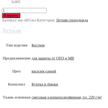
0,005
Количество
Костюм
В корзину
КМ-10
Артикул:
кос-065-юз
Категория:
Летняя спецодежда
ЛЮКС
кос-065-
Детали
юз
Тип изделия
Костюм
Предназначение
для защиты от ОПЗ и МВ
Цвет
василек-синий
Комплект
Куртка и брюки
Ткань основная
смесовая хлопкополиэфирная, пл. 220 г/м²