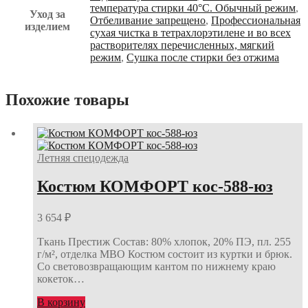
температура стирки 40°С. Обычный режим
,
Уход за
Отбеливание запрещено
,
Профессиональная
изделием
сухая чистка в тетрахлорэтилене и во всех
растворителях перечисленных, мягкий
режим
,
Сушка после стирки без отжима
Похожие товары
Летняя спецодежда
Костюм КОМФОРТ кос-588-юз
3 654
₽
Ткань Престиж Состав: 80% хлопок, 20% ПЭ, пл. 255
г/м², отделка МВО Костюм состоит из куртки и брюк.
Со световозвращающим кантом по нижнему краю
кокеток…
В корзину