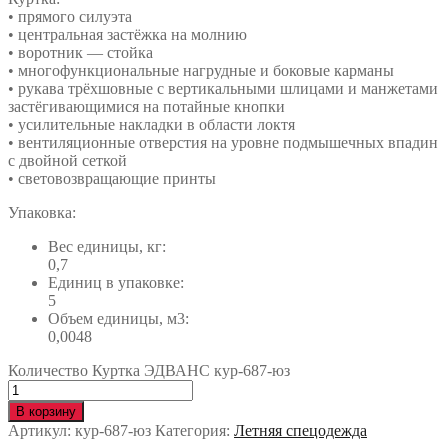
• прямого силуэта
• центральная застёжка на молнию
• воротник — стойка
• многофункциональные нагрудные и боковые карманы
• рукава трёхшовные с вертикальными шлицами и манжетами
застёгивающимися на потайные кнопки
• усилительные накладки в области локтя
• вентиляционные отверстия на уровне подмышечных впадин
с двойной сеткой
• световозвращающие принты
Упаковка:
Вес единицы, кг:
0,7
Единиц в упаковке:
5
Объем единицы, м3:
0,0048
Количество Куртка ЭДВАНС кур-687-юз
В корзину
Артикул:
кур-687-юз
Категория:
Летняя спецодежда