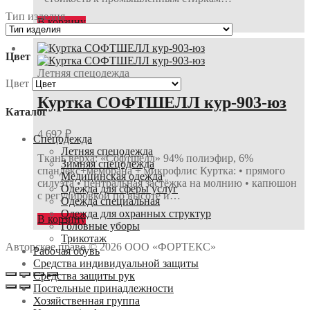
Тип изделия
В корзину
Цвет
Летняя спецодежда
Цвет
Куртка СОФТШЕЛЛ кур-903-юз
Каталог
4 692
₽
Спецодежда
Летняя спецодежда
Ткань верха: «Софтшелл» 94% полиэфир, 6%
Зимняя спецодежда
спандекс+мембрана + микрофлис Куртка: • прямого
Медицинская одежда
силуэта • центральная застёжка на молнию • капюшон
Одежда для сферы услуг
с регулировкой по высоте и…
Одежда специальная
Одежда для охранных структур
В корзину
Головные уборы
Трикотаж
Авторское право © 2026 ООО «ФОРТЕКС»
Рабочая обувь
Средства индивидуальной защиты
Средства защиты рук
Постельные принадлежности
Хозяйственная группа