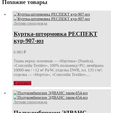
Похожие товары
Летняя спецодежда
Куртка-штормовка РЕСПЕКТ
кур-907-юз
6 083
₽
Ткань верха: основная — «Наутика» (Nautica),
«Concordia Textiles», 100% полиамид+PU, мембрана
10000 мм / <12 м² Ра/W, отделка DWR, пл. 135 г/м²;
отделка — «Нортси», «Concordia Textiles»,…
В корзину
Летняя спецодежда
Полукомбинезон ЭДВАНС