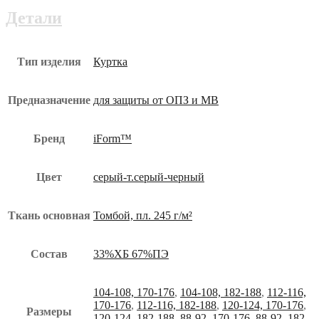
Детали
Тип изделия
Куртка
Предназначение
для защиты от ОПЗ и МВ
Бренд
iForm™
Цвет
серый-т.серый-черный
Ткань основная
Томбой, пл. 245 г/м²
Состав
33%ХБ 67%ПЭ
104-108, 170-176
,
104-108, 182-188
,
112-116,
170-176
,
112-116, 182-188
,
120-124, 170-176
,
Размеры
120-124, 182-188
,
88-92, 170-176
,
88-92, 182-