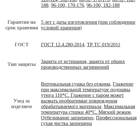
188
,
96-100, 170-176
,
96-100, 182-188
Гарантия на
5 лет с даты изготовления (при соблюдении
срок хранения
условий хранения)
ГОСТ
ГОСТ 12.4.280-2014
,
ТР ТС 019/2011
Защита от истирания, защита от общих
Тип защиты
производственных загрязнений
Вертикальная сушка без отжима
,
Глажение
при максимальной температуре подошвы
утюга 110*С. Глажение с паром может
Уход за
вызвать необратимые повреждения
изделием
обрабатываемого материала
,
Максимальная
температура стирки 40*С. Мягкий режим
,
Отбеливание запрещено
,
Профессиональная
сухая чистка запрещена