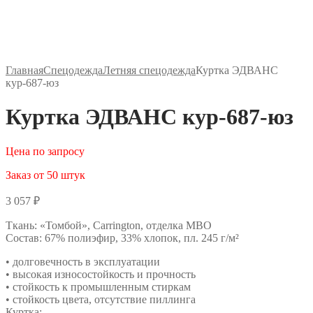
Главная
Спецодежда
Летняя спецодежда
Куртка ЭДВАНС
кур-687-юз
Куртка ЭДВАНС кур-687-юз
Цена по запросу
Заказ от 50 штук
3 057
₽
Ткань: «Томбой», Carrington, отделка МВО
Состав: 67% полиэфир, 33% хлопок, пл. 245 г/м²
• долговечность в эксплуатации
• высокая износостойкость и прочность
• стойкость к промышленным стиркам
• стойкость цвета, отсутствие пиллинга
Куртка: