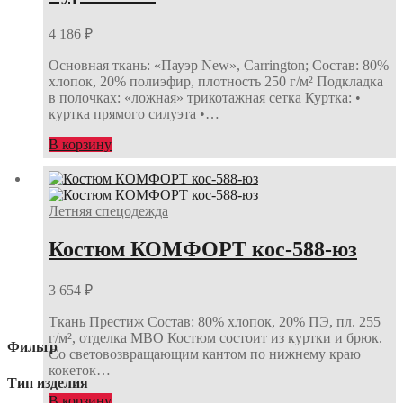
4 186
₽
Основная ткань: «Пауэр New», Carrington; Состав: 80%
хлопок, 20% полиэфир, плотность 250 г/м² Подкладка
в полочках: «ложная» трикотажная сетка Куртка: •
куртка прямого силуэта •…
В корзину
Летняя спецодежда
Костюм КОМФОРТ кос-588-юз
3 654
₽
Ткань Престиж Состав: 80% хлопок, 20% ПЭ, пл. 255
г/м², отделка МВО Костюм состоит из куртки и брюк.
Фильтр
Со световозвращающим кантом по нижнему краю
кокеток…
Тип изделия
В корзину