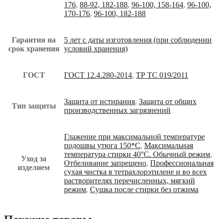
176
,
88-92, 182-188
,
96-100, 158-164
,
96-100,
170-176
,
96-100, 182-188
Гарантия на
5 лет с даты изготовления (при соблюдении
срок хранения
условий хранения)
ГОСТ
ГОСТ 12.4.280-2014
,
ТР ТС 019/2011
Защита от истирания
,
Защита от общих
Тип защиты
производственных загрязнений
Глажение при максимальной температуре
подошвы утюга 150*С
,
Максимальная
температура стирки 40°С. Обычный режим
,
Уход за
Отбеливание запрещено
,
Профессиональная
изделием
сухая чистка в тетрахлорэтилене и во всех
растворителях перечисленных, мягкий
режим
,
Сушка после стирки без отжима