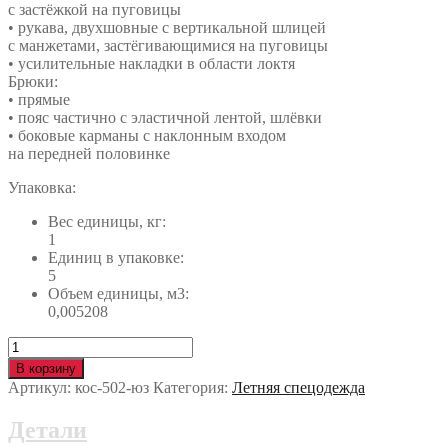
с застёжкой на пуговицы
• рукава, двухшовные с вертикальной шлицей
с манжетами, застёгивающимися на пуговицы
• усилительные накладки в области локтя
Брюки:
• прямые
• пояс частично с эластичной лентой, шлёвки
• боковые карманы с наклонным входом
на передней половинке
Упаковка:
Вес единицы, кг:
1
Единиц в упаковке:
5
Объем единицы, м3:
0,005208
Количество
Костюм
В корзину
ПРЕМЬЕРА
Артикул:
кос-502-юз
Категория:
Летняя спецодежда
ЛЮКС
кос-502-
Детали
юз