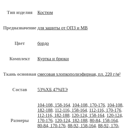
Тип изделия
Костюм
Предназначение
для защиты от ОПЗ и МВ
Цвет
бордо
Комплект
Куртка и брюки
Ткань основная
смесовая хлопкополиэфирная, пл. 220 г/м²
Состав
53%ХБ 47%ПЭ
104-108, 158-164
,
104-108, 170-176
,
104-108,
182-188
,
112-116, 158-164
,
112-116, 170-176
,
112-116, 182-188
,
120-124, 158-164
,
120-124,
Размеры
170-176
,
120-124, 182-188
,
80-84, 158-164
,
80-84, 170-176
,
88-92, 158-164
,
88-92, 170-