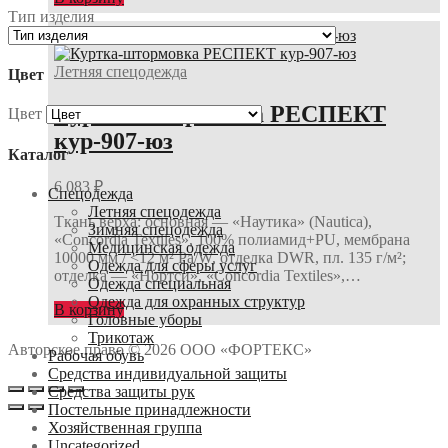
Тип изделия
Летняя спецодежда
Цвет
Куртка-штормовка РЕСПЕКТ
Цвет
кур-907-юз
Каталог
6 083
₽
Спецодежда
Летняя спецодежда
Ткань верха: основная — «Наутика» (Nautica),
Зимняя спецодежда
«Concordia Textiles», 100% полиамид+PU, мембрана
Медицинская одежда
10000 мм / <12 м² Ра/W, отделка DWR, пл. 135 г/м²;
Одежда для сферы услуг
отделка — «Нортси», «Concordia Textiles»,…
Одежда специальная
Одежда для охранных структур
В корзину
Головные уборы
Трикотаж
Авторское право © 2026 ООО «ФОРТЕКС»
Рабочая обувь
Средства индивидуальной защиты
Средства защиты рук
Постельные принадлежности
Хозяйственная группа
Uncategorized