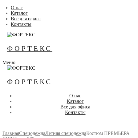
Перейти
Меню
Закрыть
О нас
к
Каталог
содержимому
Все для офиса
Контакты
ФОРТЕКС
Меню
ФОРТЕКС
О нас
Каталог
Все для офиса
Контакты
Главная
Спецодежда
Летняя спецодежда
Костюм ПРЕМЬЕРА