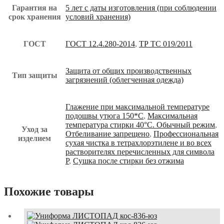
Гарантия на
5 лет с даты изготовления (при соблюдении
срок хранения
условий хранения)
ГОСТ
ГОСТ 12.4.280-2014
,
ТР ТС 019/2011
Защита от общих производственных
Тип защиты
загрязнений (облегченная одежда)
Глажение при максимальной температуре
подошвы утюга 150*С
,
Максимальная
температура стирки 40°С. Обычный режим
,
Уход за
Отбеливание запрещено
,
Профессиональная
изделием
сухая чистка в тетрахлорэтилене и во всех
растворителях перечисленных для символа
Р
,
Сушка после стирки без отжима
Похожие товары