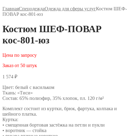
Главная
Спецодежда
Одежда для сферы услуг
Костюм ШЕФ-
ПОВАР кос-801-юз
Костюм ШЕФ-ПОВАР
кос-801-юз
Цена по запросу
Заказ от 50 штук
1 574
₽
Цвет: белый с васильком
Ткань: «Тиси»
Состав: 65% полиэфир, 35% хлопок, пл. 120 г/м²
Комплект состоит из куртки, брюк, фартука, колпака и
шейного платка.
Куртка:
• смещенная бортовая застёжка на петли и пукли
• воротник — стойка
• рукава втачные короткие