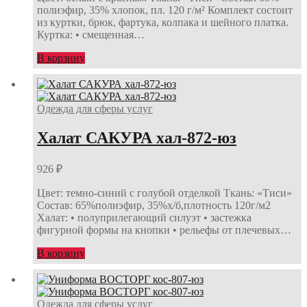
полиэфир, 35% хлопок, пл. 120 г/м² Комплект состоит
из куртки, брюк, фартука, колпака и шейного платка.
Куртка: • смещенная…
В корзину
Одежда для сферы услуг
Халат САКУРА хал-872-юз
926
₽
Цвет: темно-синий с голубой отделкой Ткань: «Тиси»
Состав: 65%полиэфир, 35%х/б,плотность 120г/м2
Халат: • полуприлегающий силуэт • застежка
фигурной формы на кнопки • рельефы от плечевых…
В корзину
Одежда для сферы услуг