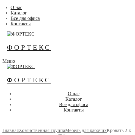
Перейти
Меню
Закрыть
О нас
к
Каталог
содержимому
Все для офиса
Контакты
ФОРТЕКС
Меню
ФОРТЕКС
О нас
Каталог
Все для офиса
Контакты
Главная
Хозяйственная группа
Мебель для рабочих
Кровать 2-х