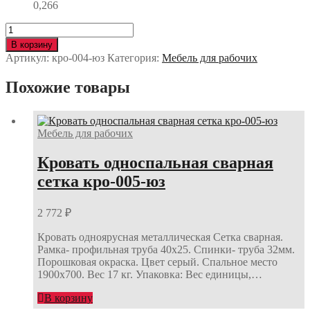
0,266
Количество
Кровать
В корзину
2-
Артикул:
кро-004-юз
Категория:
Мебель для рабочих
х
ярусная
Похожие товары
сварная
сетка
кро-004-
юз
Мебель для рабочих
Кровать односпальная сварная
сетка кро-005-юз
2 772
₽
Кровать одноярусная металлическая Сетка сварная.
Рамка- профильная труба 40х25. Спинки- труба 32мм.
Порошковая окраска. Цвет серый. Спальное место
1900х700. Вес 17 кг. Упаковка: Вес единицы,…
В корзину