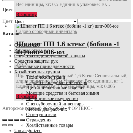
Вес единицы, кг: 0,5 Единиц в упаковке: 10…
Цвет
В корзину
Цвет
Садово огородный инвентарь
Каталог
Шпагат ПП 1.6 ктекс (бобина -1
Спецодежда
Рабочая обувь
кг) шпг-006-юз
Средства индивидуальной защиты
Средства защиты рук
442
₽
Постельные принадлежности
Хозяйственная группа
Шпагат полипропиленовый 1,6 Ктекс Сеновязальный,
Технические ткани
длина примерно 625 м Упаковка: Вес единицы, кг: 1
Садово огородный инвентарь
Единиц в упаковке: 1 Объем единицы, м3: 0,005
Щетинно щеточные изделия
Моющие средства и бытовая химия
В корзину
Медицинское имущество
Снегоуборочный инвентарь
Авторское право © 2026 ООО «ФОРТЕКС»
Мебель для рабочих
Огнетушители
Ограждения
Хозяйственные товары
Uncategorized