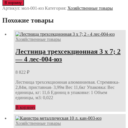
Молоток
В корзину
кирочка
Артикул:
мол-001-юз
Категория:
Хозяйственные товары
мол-001-
юз
Похожие товары
Хозяйственные товары
Лестница трехсекционная 3 х 7; 2
— 4 лес-004-юз
8 822
₽
Лестница трехсекционная алюминиевая. Стремянка-
2,84м, приставная- 3,99м Вес 11,6кг Упаковка: Вес
единицы, кг: 11,6 Единиц в упаковке: 1 Объем
единицы, м3: 0,022
В корзину
Хозяйственные товары