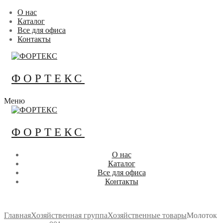
Перейти
Меню
Закрыть
О нас
к
Каталог
содержимому
Все для офиса
Контакты
ФОРТЕКС
Меню
ФОРТЕКС
О нас
Каталог
Все для офиса
Контакты
Главная
Хозяйственная группа
Хозяйственные товары
Молоток