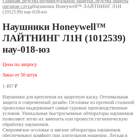
Главная
Средства индивидуальной защиты
Средства защиты
органов слуха
Наушники Honeywell™ ЛАЙТНИНГ Л1Н
(1012539) нау-018-юз
Наушники Honeywell™
ЛАЙТНИНГ Л1Н (1012539)
нау-018-юз
Цена по запросу
Заказ от 50 штук
1 497
₽
Наушники для крепления на защитную каску. Оптимальная
защита и современный дизайн. Оголовье из прочной стальной
проволоки выдерживает самые суровые производственные
условия. Уникальные быстросъемные обтюраторы наушников
позволяют легко их заменить или провести гигиеническую
обработку наушников.
Сверхмягкое оголовье и мягкие обтюраторы наушников
обеспечивают комфорт при длительном ношении. Легкая и