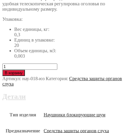
удобная телескопическая регулировка оголовья по
индивидуальному размеру.
Упаковка:
Вес единицы, кг:
0,3
Единиц в упаковке:
20
Объем единицы, м3:
0,003
Количество
Наушники
В корзину
Honeywell™
Артикул:
нау-018-юз
Категория:
Средства защиты органов
ЛАЙТНИНГ
слуха
Л1Н
(1012539)
Детали
нау-018-
юз
Тип изделия
Наушники блокирующие шум
Предназначение
Средства защиты органов слуха