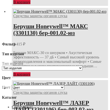
В корзину
Средства защиты органов слуха
Беруши Honeywell™ МАКС
(3301130) бер-001.02-юз
3 415
₽
Фильтр
Беруши МАКС-30 со шнурком • Акустическая
Тип изделия
эффективность — 37 дБ • Самый высокий уровень
шумоподавления и максимальный комфорт • Самые
Тип изделия
популярные в мире противошумные вкладыши…
В корзину
Цвет
Цвет
Средства защиты органов слуха
Каталог
Беруши Honeywell™ ЛАЗЕР
Спецодежда
ЛАЙТ (3301106) бер-003.02-юз