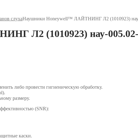
анов слуха
Наушники Honeywell™ ЛАЙТНИНГ Л2 (1010923) нау
НГ Л2 (1010923) нау-005.02
енить либо провести гигиеническую обработку.
l).
ьному размеру.
эффективностью (SNR):
ащитные каски.