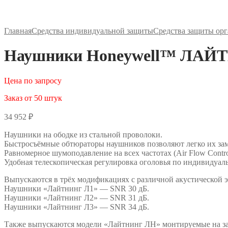
Главная
Средства индивидуальной защиты
Средства защиты орг
Наушники Honeywell™ ЛАЙТНИ
Цена по запросу
Заказ от 50 штук
34 952
₽
Наушники на ободке из стальной проволоки.
Быстросъёмные обтюраторы наушников позволяют легко их зам
Равномерное шумоподавление на всех частотах (Air Flow Contro
Удобная телескопическая регулировка оголовья по индивидуал
Выпускаются в трёх модификациях с различной акустической 
Наушники «Лайтнинг Л1» — SNR 30 дБ.
Наушники «Лайтнинг Л2» — SNR 31 дБ.
Наушники «Лайтнинг Л3» — SNR 34 дБ.
Также выпускаются модели «Лайтнинг ЛН» монтируемые на з