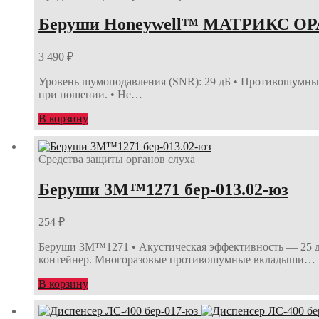
Беруши Honeywell™ МАТРИКС ОРАН
3 490
₽
Уровень шумоподавления (SNR): 29 дБ • Противошумные
при ношении. • Не…
В корзину
Средства защиты органов слуха
Беруши 3М™1271 бер-013.02-юз
254
₽
Беруши 3М™1271 • Акустическая эффективность — 25 дБ
контейнер. Многоразовые противошумные вкладыши…
В корзину