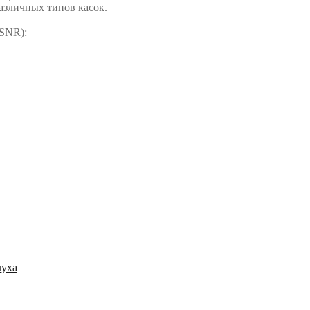
азличных типов касок.
(SNR):
луха