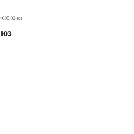
-005.02-юз
-юз