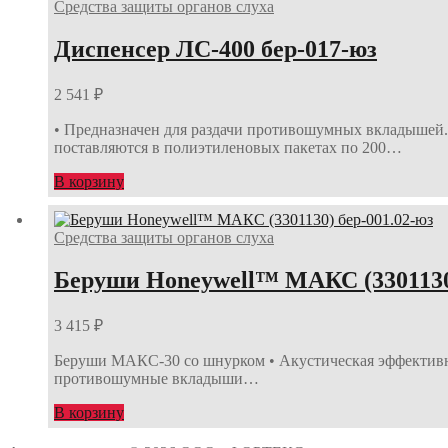
Средства защиты органов слуха
Диспенсер ЛС-400 бер-017-юз
2 541
₽
• Предназначен для раздачи противошумных вкладышей.
поставляются в полиэтиленовых пакетах по 200…
В корзину
Средства защиты органов слуха
Беруши Honeywell™ МАКС (3301130)
3 415
₽
Беруши МАКС-30 со шнурком • Акустическая эффективн
противошумные вкладыши…
В корзину