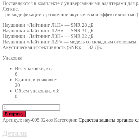
Поставляются в комплекте с универсальными адаптерами для р
Легкие.
Три модификации с различной акустической эффективностью 
Наушники «Лайтнинг Л1Н» — SNR 28 дБ.
Наушники «Лайтнинг Л2Н» — SNR 31 дБ.
Наушники «Лайтнинг Л3Н» — SNR 32 дБ.
Наушники «Лайтнинг Л2F» — модель со складным оголовьем.
Акустическая эффективность (SNR): — 32 ДБ.
Упаковка:
Вес упаковки, кг:
6
Единиц в упаковке:
20
Объем упаковки, м3:
0
Количество
Наушники
В корзину
Honeywell™
Артикул:
нау-005.02-юз
Категория:
Средства защиты органов с
ЛАЙТНИНГ
Л2
Детали
(1010923)