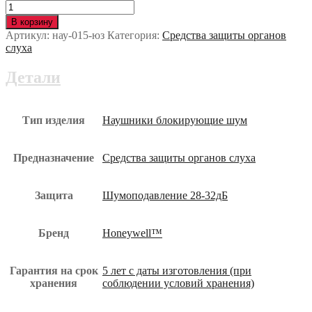
Количество
Наушники
В корзину
Honeywell™
Артикул:
нау-015-юз
Категория:
Средства защиты органов
ВИКИНГ
слуха
(1010925)
нау-015-
Детали
юз
Тип изделия
Наушники блокирующие шум
Предназначение
Средства защиты органов слуха
Защита
Шумоподавление 28-32дБ
Бренд
Honeywell™
Гарантия на срок
5 лет с даты изготовления (при
хранения
соблюдении условий хранения)