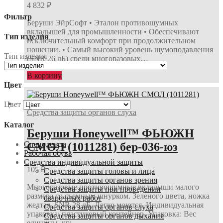
4 832
₽
Фильтр
Беруши ЭйрСофт • Эталон противошумных
вкладышей для промышленности • Обеспечивают
Тип изделия
исключительный комфорт при продолжительном
ношении. • Самый высокий уровень шумоподавления
Тип изделия
(SNR 26 дБ) среди многоразовых…
В корзину
Цвет
Цвет
Средства защиты органов слуха
Каталог
Беруши Honeywell™ ФЬЮЖН
Спецодежда
СМОЛ (1011281) бер-036-юз
Рабочая обувь
Средства индивидуальной защиты
105
₽
Средства защиты головы и лица
Средства защиты органов зрения
Многоразовые противошумные вкладыши малого
Средства защиты при проведении
размера со съемным шнурком. Зеленого цвета, ножка
сварочных работ
желтая. SNR 28 дБ. Легко моются. Индивидуальная
Средства защиты органов слуха
упаковка: пластиковый контейнер. Упаковка: Вес
Средства защиты органов дыхания
единицы, кг:…