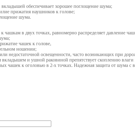
 вкладышей обеспечивает хорошее поглощение шума;
илие прижатия наушников к голове;
глощение шума.
 чашкам в двух точках, равномерно распределяет давление чашек
шума;
рижатие чашек к голове,
тельном ношении;
или недостаточной освещенности, часто возникающих при дорож
 вкладышем и ушной раковиной препятствует скоплению влаги
 чашек к оголовью в 2-х точках. Надежная защита от шума с 