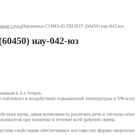
анов слуха
Наушники СОМЗ-45 ПИЛОТ (60450) нау-042-юз
0450) нау-042-юз
ашкам в 2-х точках.
устойчивого в воздействию повышенной температуры и УФ-излу
ствия шума, давая возможность различать речь и сигналы опас
льзователя при ношении в течение всей рабочей смены.
гими свойствами обеспечивают постоянство формы амортизаторо