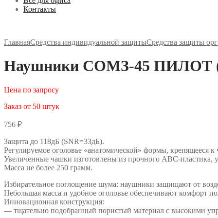
Все для офиса
Контакты
Главная
Средства индивидуальной защиты
Средства защиты орг
Наушники СОМЗ-45 ПИЛОТ (6
Цена по запросу
Заказ от 50 штук
756
₽
Защита до 118дБ (SNR=33дБ).
Регулируемое оголовье «анатомической» формы, крепящееся к ч
Увеличенные чашки изготовлены из прочного АВС-пластика, 
Масса не более 250 грамм.
Избирательное поглощение шума: наушники защищают от воздей
Небольшая масса и удобное оголовье обеспечивают комфорт по
Инновационная конструкция:
— тщательно подобранный пористый материал с высокими упру