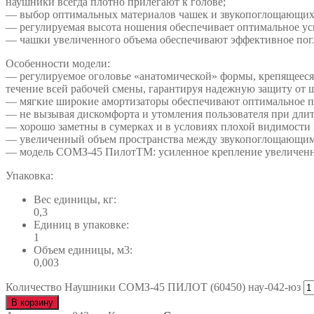
наушники всегда плотно прилегают к голове;
— выбор оптимальных материалов чашек и звукопоглощающих
— регулируемая высота ношения обеспечивает оптимальное ус
— чашки увеличенного объема обеспечивают эффективное по
Особенности модели:
— регулируемое оголовье «анатомической» формы, крепящееся к
течение всей рабочей смены, гарантируя надежную защиту от 
— мягкие широкие амортизаторы обеспечивают оптимальное п
— не вызывая дискомфорта и утомления пользователя при дли
— хорошо заметны в сумерках и в условиях плохой видимости 
— увеличенный объем пространства между звукопоглощающим
— модель СОМЗ-45 ПилотTM: усиленное крепление увеличенных
Упаковка:
Вес единицы, кг:
0,3
Единиц в упаковке:
1
Объем единицы, м3:
0,003
Количество Наушники СОМЗ-45 ПИЛОТ (60450) нау-042-юз
В корзину