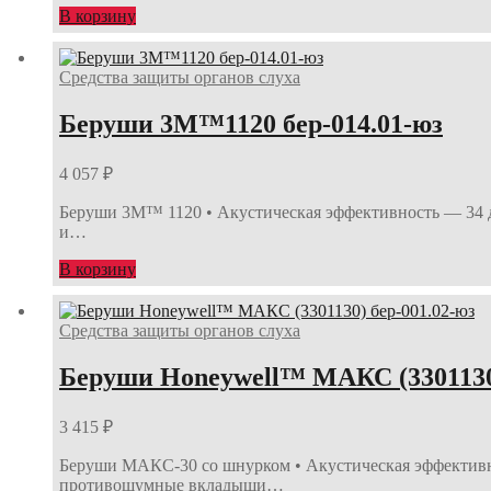
В корзину
Средства защиты органов слуха
Беруши 3М™1120 бер-014.01-юз
4 057
₽
Беруши 3М™ 1120 • Акустическая эффективность — 34 дБ
и…
В корзину
Средства защиты органов слуха
Беруши Honeywell™ МАКС (3301130)
3 415
₽
Беруши МАКС-30 со шнурком • Акустическая эффективн
противошумные вкладыши…