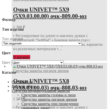
Очки UNIVET™ 5Х9
(5Х9.03.00.00) очк-809.00-юз
Фильтр
1 308
₽
Тип изделия
• Регулируемые по длине и наклону дужки с
Тип изделия
технологией “SoftPad” • Боковая защита глаз с
системой вентиляции • Прозрачные линзы, варианты
из различных материалов •…
Цвет
В корзину
Цвет
Средства защиты органов зрения
Каталог
Очки UNIVET™ 5Х8
Спецодежда
Рабочая обувь
(5Х8.03.00.03) очк-808.03-юз
Средства индивидуальной защиты
Средства защиты головы и лица
1 247
₽
Средства защиты органов зрения
Средства защиты при проведении
• Регулируемые по длине и наклону дужки с
сварочных работ