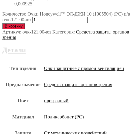
0,000925
Количество Очки Honeywell™ ЭЛ-ДЖИ 10 (1005504) (РС) п/в
очк-121.00-юз
В корзину
Артикул:
очк-121.00-юз
Категория:
Средства защиты органов
зрения
Детали
Тип изделия
Очки защитные с прямой вентиляцией
Предназначение
Средства защиты органов зрения
Цвет
прозрачный
Материал
Поликарбонат (РС)
Защита
От механических воздействий