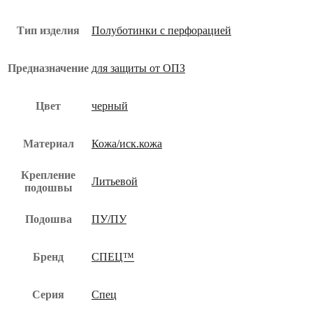
МП
пол-050-
юз
Тип изделия
Полуботинки с перфорацией
Предназначение
для защиты от ОПЗ
Цвет
черный
Материал
Кожа/иск.кожа
Крепление
Литьевой
подошвы
Подошва
ПУ/ПУ
Бренд
СПЕЦ™
Серия
Спец