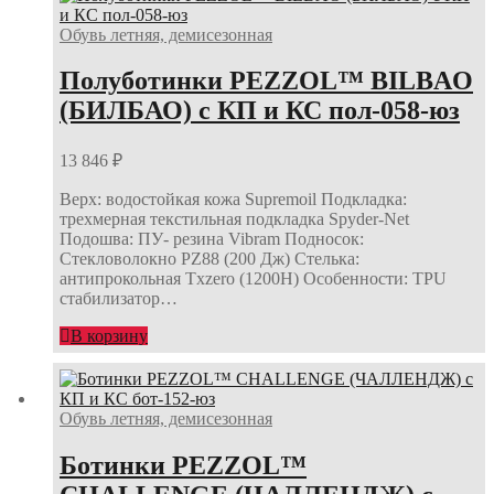
Обувь летняя, демисезонная
Полуботинки PEZZOL™ BILBAO
(БИЛБАО) с КП и КС пол-058-юз
13 846
₽
Верх: водостойкая кожа Supremoil Подкладка:
трехмерная текстильная подкладка Spyder-Net
Подошва: ПУ- резина Vibram Подносок:
Стекловолокно PZ88 (200 Дж) Стелька:
антипрокольная Txzero (1200Н) Особенности: TPU
стабилизатор…
В корзину
Обувь летняя, демисезонная
Ботинки PEZZOL™