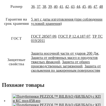
Размер
36
,
37
,
38
,
39
,
40
,
41
,
42
,
43
,
44
,
45
,
46
,
47
,
48
Гарантия на
5 лет с даты изготовления (при соблюдении
срок хранения
условий хранения)
ГОСТ 28507-99
,
ГОСТ Р 12.4.187-97
,
ТР ТС
ГОСТ
019/2011
Защита носочной части от ударов 200 Дж
,
Защита от нефтянных масел и продуктов
Защитные
тяжелых фракций
,
Защита от общих
свойства
производственных загрязнений
,
Защита от
скольжения по зажиренным поверхностям
Похожие товары