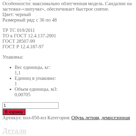
Особенности: максимально облегченная модель. Сандалии на
застежке-«липучке», обеспечивает быстрое снятие.
Цвет: черный
Размерный ряд: с 36 по 48
ТР ТС 019/2011
ТО к ГОСТ 12.4.137-2001
ГОСТ 28507-99
ГОСТ Р 12.4.187-97
Упаковка:
Вес единицы, кг:
1,1
Единиц в упаковке:
1
Объем единицы, м3:
0,00705
Количество
Полуботинки
В корзину
с
Артикул:
пол-050-юз
Категория:
Обувь летняя, демисезонная
перфорацией
СПЕЦ®
Детали
с