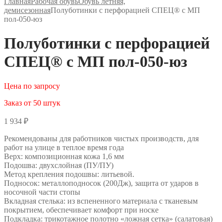
Главная
Рабочая обувь
Обувь летняя,
демисезонная
Полуботинки с перфорацией СПЕЦ® с МП
пол-050-юз
Полуботинки с перфорацией
СПЕЦ® с МП пол-050-юз
Цена по запросу
Заказ от 50 штук
1 934
₽
Рекомендованы для работников чистых производств, для
работ на улице в теплое время года
Верх: композиционная кожа 1,6 мм
Подошва: двухслойная (ПУ/ПУ)
Метод крепления подошвы: литьевой.
Подносок: металлоподносок (200Дж), защита от ударов в
носочной части стопы
Вкладная стелька: из вспененного материала с тканевым
покрытием, обеспечивает комфорт при носке
Подкладка: трикотажное полотно «ложная сетка» (салатовая)