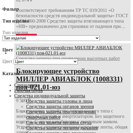
Фильтр
Соответствуют требованиям ТР ТС 019/2011 «О
безопасности средств индивидуальной защиты» ГОСТ
Тип изделия
Р ЕН 360-2008 Средство защиты втягивающего типа
«НВ» предназначено для страховки от падения при…
Тип изделия
В корзину
Цвет
Средства защиты при проведении высотных работ
Цвет
Блокирующее устройство
Каталог
МИЛЛЕР АВИАБЛОК (1008331)
Спецодежда
поя-021.01-юз
Рабочая обувь
Средства индивидуальной защиты
9 500
₽
Средства защиты головы и лица
Средства защиты органов зрения
Блокирующее устройство втягивающего типа с
Средства защиты при проведении
ленточным стропом и амортизатором. Без защитного
сварочных работ
корпуса. С двумя карабинами с винтовым замком.
Средства защиты органов слуха
Устройство с автоматическим возвратом ленты, общая
Средства защиты органов дыхания
длина…