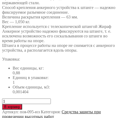
нержавеющей стали.
Способ крепления анкерного устройства к штанге — надежно
фиксируемое разъемное соединение.
Величина раскрытия крепления — 63 мм.
Вес — 1,050 кг.
Крепление используется с телескопической штангой Жираф
Анкерное устройство надежно фиксируются на штанге, т. е.
исключена возможность его соскальзывания со штанги во
время работы на опоре.
Штанга в процессе работы на опоре не снимается с анкерного
устройства, а располагается вдоль опоры.
Упаковка:
Вес единицы, кг:
0,88
Единиц в упаковке:
1
Объем единицы, м3:
0,001404
Количество
Крюк-
В корзину
карабин
Артикул:
поя-095-юз
Категория:
Средства защиты при
Нoneywell™
проведении высотных работ