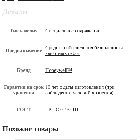
ЖИРАФ
ГО-65
Детали
(1002900)
поя-095-
юз
Тип изделия
Специальное снаряжение
Средства обеспечения безопасности
Предназначение
высотных работ
Бренд
Honeywell™
Гарантия на срок
10 лет с даты изготовления (при
хранения
соблюдении условий хранения)
ГОСТ
ТР ТС 019/2011
Похожие товары